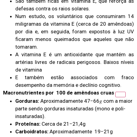
São também ricas em vitamina E, que reforça as
defesas contra os raios solares.
Num estudo, os voluntários que consumiram 14
miligramas da vitamina E (cerca de 20 amêndoas)
por dia e, em seguida, foram expostos à luz UV
ficaram menos queimados que aqueles que não
tomaram.
A vitamina E é um antioxidante que mantém as
artérias livres de radicais perigosos. Baixos níveis
de vitamina
E também estão associados com fraco
desempenho da memória e declínio cognitivo.
Macronutrientes por 100
de amêndoas cruas
Gorduras:
Aproximadamente
47−66𝑔 com a maior
parte sendo gorduras insaturadas (mono e poli-
insaturadas).
Proteínas:
Cerca de
21−21,4g
Carboidratos:
Aproximadamente
19−21g