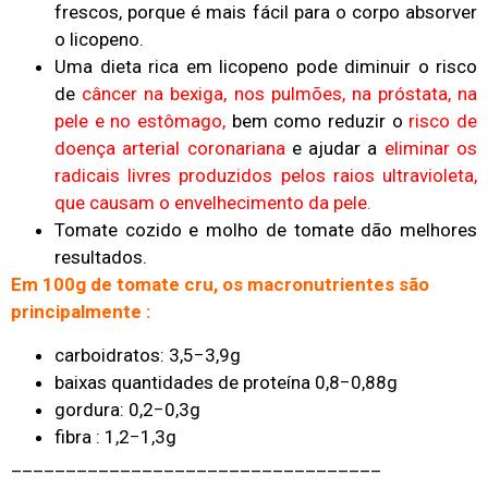
frescos, porque é mais fácil para o corpo absorver
o licopeno.
Uma dieta rica em licopeno pode diminuir o risco
de
câncer na bexiga, nos pulmões, na próstata, na
pele e no estômago,
bem como reduzir o
risco de
doença arterial coronariana
e ajudar a
eliminar os
radicais livres produzidos pelos raios ultravioleta,
que causam o envelhecimento da pele.
Tomate cozido e molho de tomate dão melhores
resultados.
Em 100g de tomate cru, os macronutrientes são
principalmente :
carboidratos:
3,5−3,9g
baixas quantidades de proteína
0,8−0,88g
gordura: 0,2−0,3g
fibra :
1,2−1,3g
__________________________________