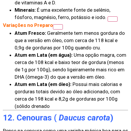
de vitaminas A e D.
Minerais:
É uma excelente fonte de selênio,
fósforo, magnésio, ferro, potássio e iodo.
Variações no Preparo
Atum Fresco:
Geralmente tem menos gordura do
que a versão em óleo, com cerca de 118 kcal e
0,9g de gorduras por 100g quando cru.
Atum em Lata (em água):
Uma opção magra, com
cerca de 108 kcal e baixo teor de gordura (menos
de 1g por 100g), sendo ligeiramente mais rico em
DHA (ômega-3) do que a versão em óleo.
Atum em Lata (em óleo):
Possui mais calorias e
gorduras totais devido ao óleo adicionado, com
cerca de 198 kcal e 8,2g de gorduras por 100g
(sólido drenado
12. Cenouras (
Daucus carota
)
Pense na cenoura como uma varinha mágica boa para os