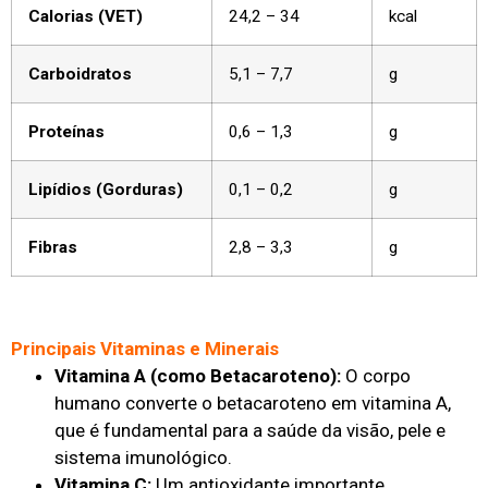
Calorias (VET)
24,2 – 34
kcal
Carboidratos
5,1 – 7,7
g
Proteínas
0,6 – 1,3
g
Lipídios (Gorduras)
0,1 – 0,2
g
Fibras
2,8 – 3,3
g
Principais Vitaminas e Minerais
Vitamina A (como Betacaroteno):
O corpo
humano converte o betacaroteno em vitamina A,
que é fundamental para a saúde da visão, pele e
sistema imunológico.
Vitamina C:
Um antioxidante importante.