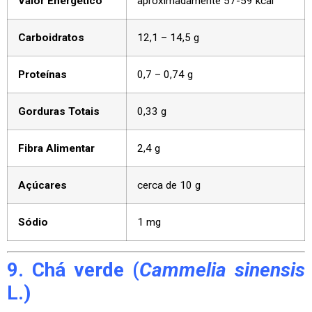
Valor Energético
aproximadamente 57-59 kcal
Carboidratos
12,1 – 14,5 g
Proteínas
0,7 – 0,74 g
Gorduras Totais
0,33 g
Fibra Alimentar
2,4 g
Açúcares
cerca de 10 g
Sódio
1 mg
9. Chá verde (
Cammelia sinensis
L.)