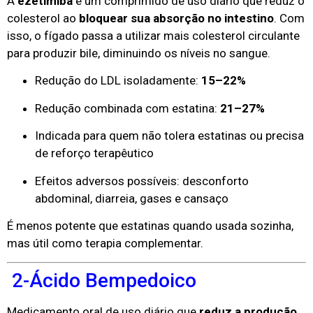
A
ezetimiba
é um comprimido de uso diário que reduz o
colesterol ao
bloquear sua absorção no intestino
. Com
isso, o fígado passa a utilizar mais colesterol circulante
para produzir bile, diminuindo os níveis no sangue.
Redução do LDL isoladamente:
15–22%
Redução combinada com estatina:
21–27%
Indicada para quem não tolera estatinas ou precisa
de reforço terapêutico
Efeitos adversos possíveis: desconforto
abdominal, diarreia, gases e cansaço
É menos potente que estatinas quando usada sozinha,
mas útil como terapia complementar.
2-Ácido Bempedoico
Medicamento oral de uso diário que
reduz a produção