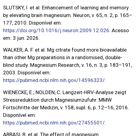
SLUTSKY, I. et al. Enhancement of learning and memory
by elevating brain magnesium. Neuron, v. 65, n. 2, p. 165–
177, 2010. Disponível em:
https://doi.org/10.1016/j.neuron.2009.12.026
. Acesso
em: 3 jun. 2026.
WALKER, A. F. et al. Mg citrate found more bioavailable
than other Mg preparations in a randomised, double-
blind study. Magnesium Research, v. 16, n. 3, p. 183–191,
2003. Disponível em:
https://pubmed.ncbi.nlm.nih.gov/14596323/
.
WIENECKE, E.; NOLDEN, C. Langzeit-HRV-Analyse zeigt
Stressreduktion durch Magnesiumzufuhr. MMW
Fortschritte der Medizin, v. 158, supl. 6, p. 12–16, 2016.
Disponível em:
https://pubmed.ncbi.nlm.nih.gov/27455501/
.
ABBASI, B. et al. The effect of magnesium