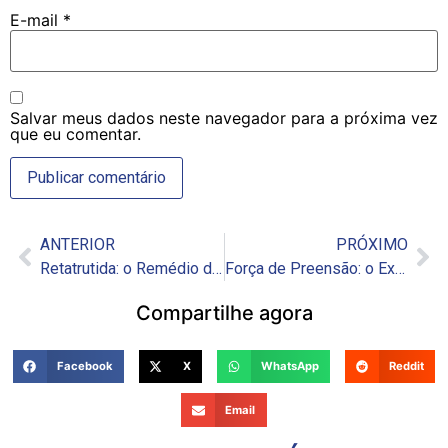
E-mail
*
Salvar meus dados neste navegador para a próxima vez
que eu comentar.
ANTERIOR
PRÓXIMO
Retatrutida: o Remédio de Emagrecimento mais Poderoso já Testado – MAS NÃO APROVADO
Força de Preensão: o Exame Simples que Pode Prever sua Expectativa de Vida
Compartilhe agora
Facebook
X
WhatsApp
Reddit
Email