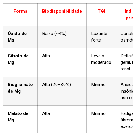
Forma
Biodisponibilidade
TGI
Ind
pri
Óxido de
Baixa (~4%)
Laxante
Const
Mg
forte
osmót
Citrato de
Alta
Leve a
Defici
Mg
moderado
geral, 
renal
Bisglicinato
Alta (20–30%)
Mínimo
Ansie
de Mg
insôni
uso c
Malato de
Alta
Mínimo
Fadiga
Mg
fibrom
exercí