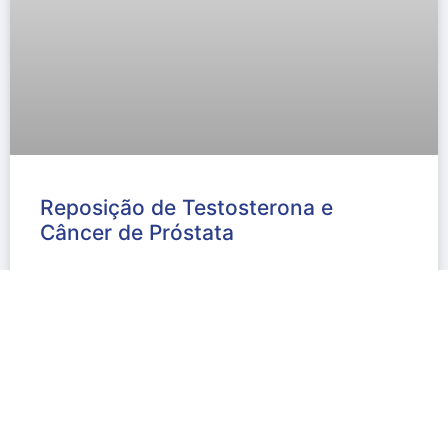
Reposição de Testosterona e
Câncer de Próstata
Testosterona r Câncer de Próstata As questões
relacionadas com mudanças do perfil hormonal na
meia-idade não são assuntos exclusivos do
LER MAIS »
agosto 6, 2014