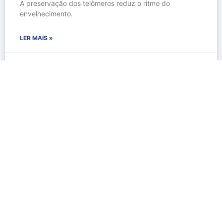
A preservação dos telômeros reduz o ritmo do
envelhecimento.
LER MAIS »
fevereiro 11, 2015
ENVELHECIMENTO E LONGEVIDADE