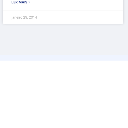
LER MAIS »
janeiro 29, 2014
Medicina Laboratorial – CRM 111370/ RQE 505