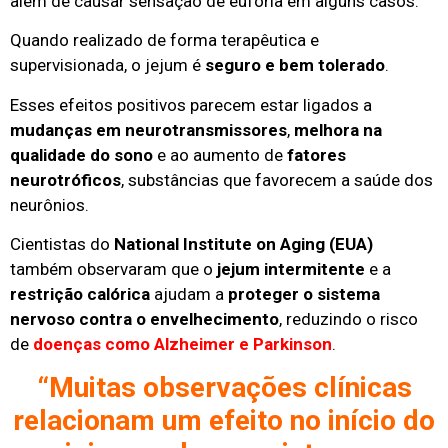
além de causar sensação de euforia em alguns casos.
Quando realizado de forma terapêutica e
supervisionada, o jejum é
seguro e bem tolerado
.
Esses efeitos positivos parecem estar ligados a
mudanças em neurotransmissores
,
melhora na
qualidade do sono
e ao aumento de
fatores
neurotróficos
, substâncias que favorecem a saúde dos
neurônios.
Cientistas do
National Institute on Aging (EUA)
também observaram que o
jejum intermitente
e a
restrição calórica
ajudam a
proteger o sistema
nervoso contra o envelhecimento
, reduzindo o risco
de
doenças como Alzheimer e Parkinson
.
“Muitas observações clínicas
relacionam um efeito no início do