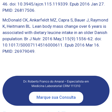
46. doi: 10.3945/ajcn.115.119339. Epub 2016 Jan 27.
PMID: 26817506.
McDonald CK, Ankarfeldt MZ, Capra S, Bauer J, Raymond
K, Heitmann BL. Lean body mass change over 6 years is
associated with dietary leucine intake in an older Danish
population. Br J Nutr. 2016 May;115(9):1556-62. doi:
10.1017/S0007114516000611. Epub 2016 Mar 16.
PMID: 26979049.
Dr. Roberto Franco do Amaral – Especialista em
Medicina Laboratorial CRM 111310
Marque sua Consulta