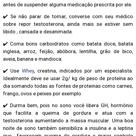
antes de suspender alguma medicação prescrita por ele.
✔️ Se não parar de tomar, converse com seu médico
sobre repor testosterona, ainda mais se estiver sem
libido , cansada e desanimada.
✔️ Coma bons carboidratos como batata doce, batata
inglesa, arroz, feijão, abóbora, lentilha, grão de bico,
aveia, banana e mandioca.
✔️ Use
Whey
, creatina, indicados por um especialista.
Idealmente deve se usar 2g/ kg de peso de proteína ao
dia somando todas as fontes de proteinas como carnes,
frango, ovos e peixes por exemplo.
✔️ Durma bem, pois no sono você libera GH, hormônio
que facilita a queima de gordura e atua com a
testosterona aumentando a massa muscular. Uma boa
noite de sono também sensibiliza a insulina e a leptina
que favorecem queima de gordura e maior controle