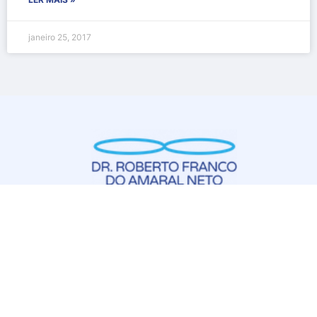
janeiro 25, 2017
Medicina Laboratorial – CRM 111370/ RQE 50521
Contato
Rua Reverendo Guilherme Keer, 200, Nova
Campinas Campinas – SP
(19) 99381-6266