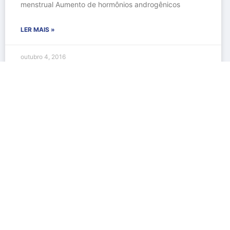
menstrual Aumento de hormônios androgênicos
LER MAIS »
outubro 4, 2016
Medicina Laboratorial – CRM 111370/ RQE 505