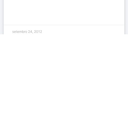
setembro 24, 2012
Navegue
Home
Sobre
21