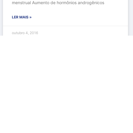
menstrual Aumento de hormônios androgênicos
LER MAIS »
outubro 4, 2016
Medicina Laboratorial – CRM 111370/ RQE 505